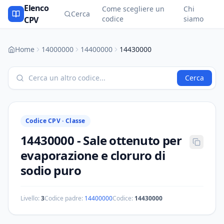
Elenco
Come scegliere un
Chi
Cerca
codice
siamo
CPV
Home
14000000
14400000
14430000
Cerca
Codice CPV ·
Classe
14430000
-
Sale ottenuto per
evaporazione e cloruro di
sodio puro
Livello:
3
Codice padre:
14400000
Codice:
14430000