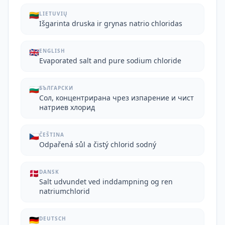
🇱🇹
LIETUVIŲ
Išgarinta druska ir grynas natrio chloridas
🇬🇧
ENGLISH
Evaporated salt and pure sodium chloride
🇧🇬
БЪЛГАРСКИ
Сол, концентрирана чрез изпарение и чист
натриев хлорид
🇨🇿
ČEŠTINA
Odpařená sůl a čistý chlorid sodný
🇩🇰
DANSK
Salt udvundet ved inddampning og ren
natriumchlorid
🇩🇪
DEUTSCH