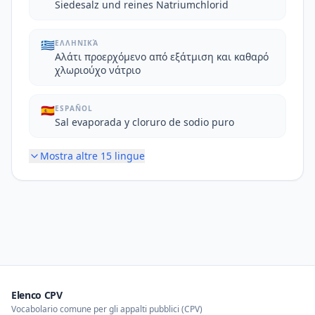
Siedesalz und reines Natriumchlorid
🇬🇷
ΕΛΛΗΝΙΚΆ
Αλάτι προερχόμενο από εξάτμιση και καθαρό
χλωριούχο νάτριο
🇪🇸
ESPAÑOL
Sal evaporada y cloruro de sodio puro
Mostra altre
15
lingue
Elenco CPV
Vocabolario comune per gli appalti pubblici (CPV)