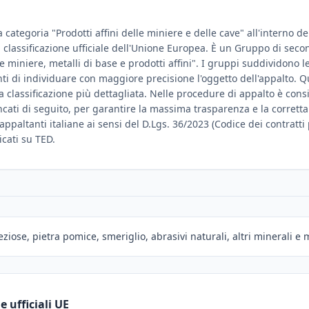
a categoria "Prodotti affini delle miniere e delle cave" all'interno 
di classificazione ufficiale dell'Unione Europea. È un Gruppo di seco
e miniere, metalli di base e prodotti affini". I gruppi suddividono le
ti di individuare con maggiore precisione l'oggetto dell'appalto. 
lassificazione più dettagliata. Nelle procedure di appalto è consigl
encati di seguito, per garantire la massima trasparenza e la corrett
 appaltanti italiane ai sensi del D.Lgs. 36/2023 (Codice dei contratti
icati su TED.
ziose, pietra pomice, smeriglio, abrasivi naturali, altri minerali e m
 ufficiali UE