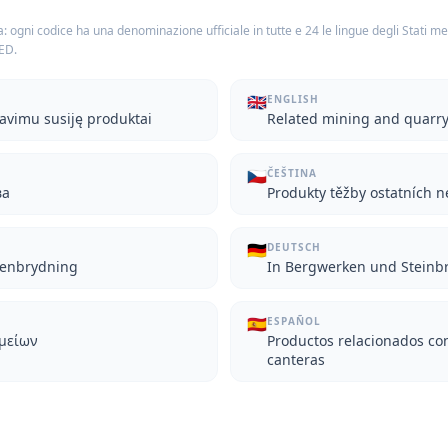
: ogni codice ha una denominazione ufficiale in tutte e 24 le lingue degli Stati m
TED.
🇬🇧
ENGLISH
tavimu susiję produktai
Related mining and quarr
🇨🇿
ČEŠTINA
ва
Produkty těžby ostatních n
🇩🇪
DEUTSCH
stenbrydning
In Bergwerken und Stein
🇪🇸
ESPAÑOL
ομείων
Productos relacionados con
canteras