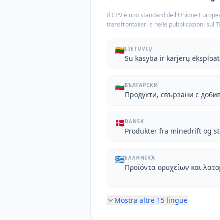
Il CPV è uno standard dell'Unione Europea
transfrontalieri e nelle pubblicazioni sul 
🇱🇹
LIETUVIŲ
Su kasyba ir karjerų eksploa
🇧🇬
БЪЛГАРСКИ
Продукти, свързани с доби
🇩🇰
DANSK
Produkter fra minedrift og 
🇬🇷
ΕΛΛΗΝΙΚΆ
Προϊόντα ορυχείων και λατ
Mostra altre
15
lingue