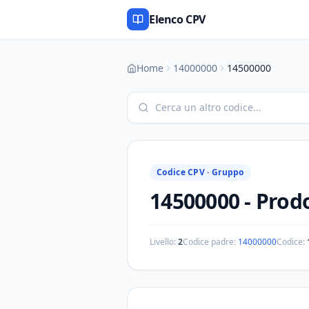
Elenco CPV
Home
14000000
14500000
Codice CPV ·
Gruppo
14500000
-
Prodo
Livello:
2
Codice padre:
14000000
Codice: