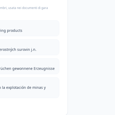
embri, usata nei documenti di gara
ying products
erostných surovin j.n.
brüchen gewonnene Erzeugnisse
 la explotación de minas y