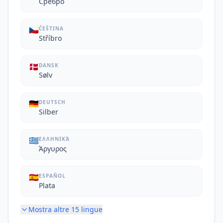
Сребро
🇨🇿
ČEŠTINA
Stříbro
🇩🇰
DANSK
Sølv
🇩🇪
DEUTSCH
Silber
🇬🇷
ΕΛΛΗΝΙΚΆ
Άργυρος
🇪🇸
ESPAÑOL
Plata
Mostra altre
15
lingue