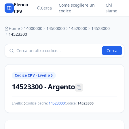
Elenco
Come scegliere un
Chi
Cerca
codice
siamo
CPV
Home
14000000
14500000
14520000
14523000
14523300
Cerca
Codice CPV ·
Livello 5
14523300
-
Argento
Livello:
5
Codice padre:
14523000
Codice:
14523300