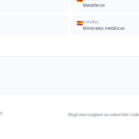
🇩🇪
Metallerze
🇪🇸
ESPAÑOL
Minerales metálicos
V)
Blog
Come scegliere un codice
Tutti i codi