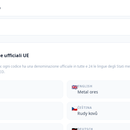
o
 ufficiali UE
: ogni codice ha una denominazione ufficiale in tutte e 24 le lingue degli Stati m
TED.
🇬🇧
ENGLISH
Metal ores
🇨🇿
ČEŠTINA
Rudy kovů
DEUTSCH