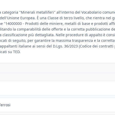
a categoria "Minerali metalliferi" all'interno del Vocabolario comune 
e dell'Unione Europea. È una Classe di terzo livello, che rientra nel
ne "14000000 - Prodotti delle miniere, metalli di base e prodotti affi
ilitando la comparabilità delle offerte e la corretta pubblicazione 
lassificazione più dettagliata. Nelle procedure di appalto è consigl
encati di seguito, per garantire la massima trasparenza e la corrett
 appaltanti italiane ai sensi del D.Lgs. 36/2023 (Codice dei contratti
icati su TED.
ferrosi