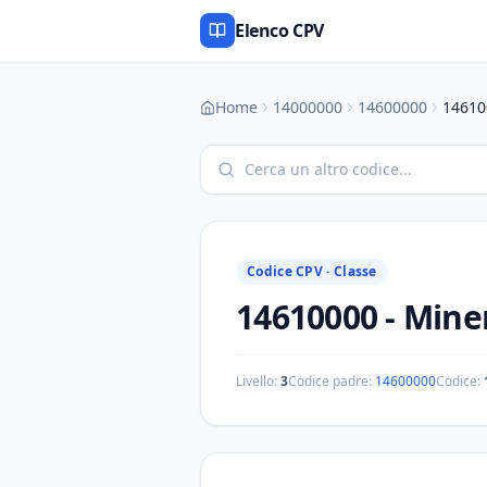
Elenco CPV
Home
14000000
14600000
14610
Codice CPV ·
Classe
14610000
-
Miner
Livello:
3
Codice padre:
14600000
Codice: