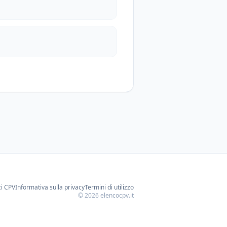
ci CPV
Informativa sulla privacy
Termini di utilizzo
©
2026
elencocpv.it