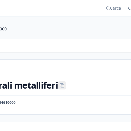
Cerca
C
000
ali metalliferi
14610000