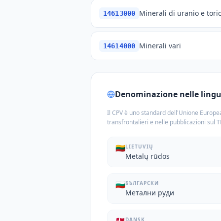
Minerali di uranio e tori
14613000
Minerali vari
14614000
Denominazione nelle lingue
Il CPV è uno standard dell'Unione Europea
transfrontalieri e nelle pubblicazioni sul 
🇱🇹
LIETUVIŲ
Metalų rūdos
🇧🇬
БЪЛГАРСКИ
Метални руди
DANSK