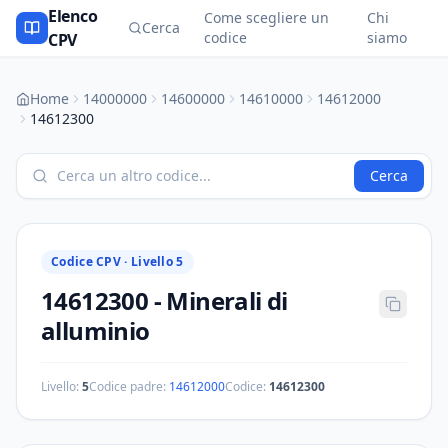
Elenco
Come scegliere un
Chi
Cerca
codice
siamo
CPV
Home
14000000
14600000
14610000
14612000
14612300
Cerca
Codice CPV ·
Livello 5
14612300
-
Minerali di
alluminio
Livello:
5
Codice padre:
14612000
Codice:
14612300