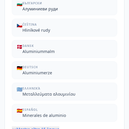
🇧🇬
БЪЛГАРСКИ
Алуминиеви руди
🇨🇿
ČEŠTINA
Hliníkové rudy
🇩🇰
DANSK
Aluminiummalm
🇩🇪
DEUTSCH
Aluminiumerze
🇬🇷
ΕΛΛΗΝΙΚΆ
Μεταλλεύματα αλουμινίου
🇪🇸
ESPAÑOL
Minerales de aluminio