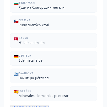
🇧🇬
БЪЛГАРСКИ
Руди на благородни метали
🇨🇿
ČEŠTINA
Rudy drahých kovů
🇩🇰
DANSK
Ædelmetalmalm
🇩🇪
DEUTSCH
Edelmetallerze
🇬🇷
ΕΛΛΗΝΙΚΆ
Πολύτιμα μέταλλα
🇪🇸
ESPAÑOL
Minerales de metales preciosos