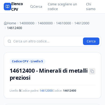
Elenco
Come scegliere un
Chi
Cerca
codice
siamo
CPV
Home
14000000
14600000
14610000
14612000
14612400
Cerca
Codice CPV ·
Livello 5
14612400
-
Minerali di metalli
preziosi
Livello:
5
Codice padre:
14612000
Codice:
14612400