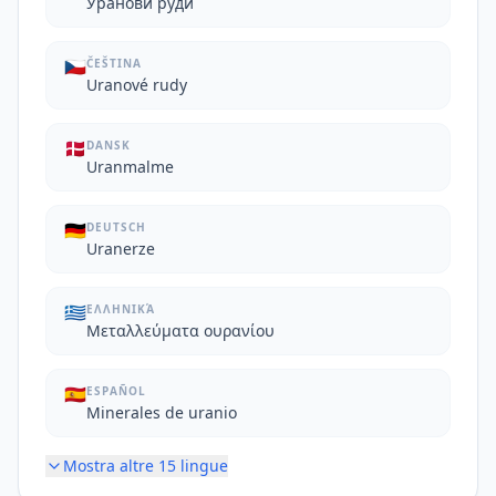
Уранови руди
🇨🇿
ČEŠTINA
Uranové rudy
🇩🇰
DANSK
Uranmalme
🇩🇪
DEUTSCH
Uranerze
🇬🇷
ΕΛΛΗΝΙΚΆ
Μεταλλεύματα ουρανίου
🇪🇸
ESPAÑOL
Minerales de uranio
Mostra altre
15
lingue