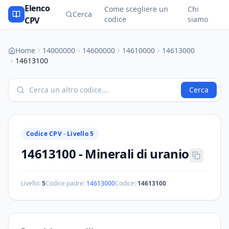
Elenco
Come scegliere un
Chi
Cerca
codice
siamo
CPV
Home
14000000
14600000
14610000
14613000
14613100
Cerca
Codice CPV ·
Livello 5
14613100
-
Minerali di uranio
Livello:
5
Codice padre:
14613000
Codice:
14613100