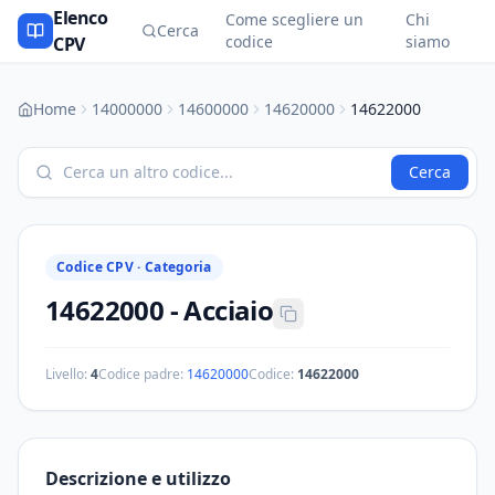
Elenco
Come scegliere un
Chi
Cerca
codice
siamo
CPV
Home
14000000
14600000
14620000
14622000
Cerca
Codice CPV ·
Categoria
14622000
-
Acciaio
Livello:
4
Codice padre:
14620000
Codice:
14622000
Descrizione e utilizzo