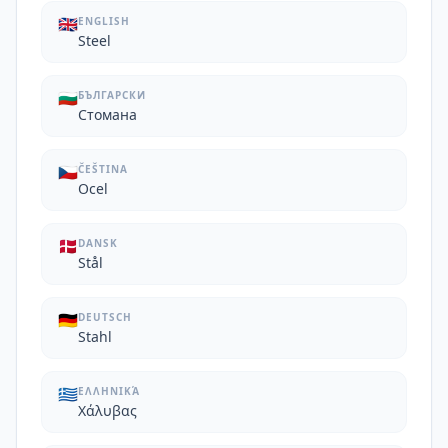
🇬🇧
ENGLISH
Steel
🇧🇬
БЪЛГАРСКИ
Стомана
🇨🇿
ČEŠTINA
Ocel
🇩🇰
DANSK
Stål
🇩🇪
DEUTSCH
Stahl
🇬🇷
ΕΛΛΗΝΙΚΆ
Χάλυβας