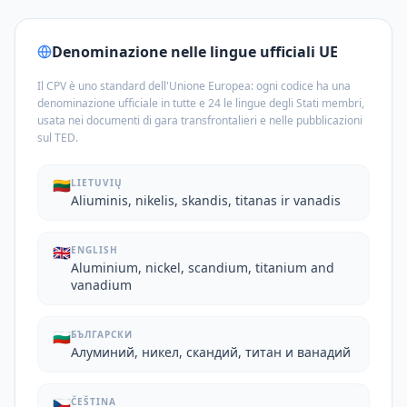
Denominazione nelle lingue ufficiali UE
Il CPV è uno standard dell'Unione Europea: ogni codice ha una
denominazione ufficiale in tutte e 24 le lingue degli Stati membri,
usata nei documenti di gara transfrontalieri e nelle pubblicazioni
sul TED.
🇱🇹
LIETUVIŲ
Aliuminis, nikelis, skandis, titanas ir vanadis
🇬🇧
ENGLISH
Aluminium, nickel, scandium, titanium and
vanadium
🇧🇬
БЪЛГАРСКИ
Алуминий, никел, скандий, титан и ванадий
🇨🇿
ČEŠTINA