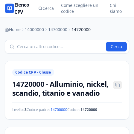
Elenco
Come scegliere un
Chi
Cerca
codice
siamo
CPV
Home
14000000
14700000
14720000
Cerca
Codice CPV ·
Classe
14720000
-
Alluminio, nickel,
scandio, titanio e vanadio
Livello:
3
Codice padre:
14700000
Codice:
14720000