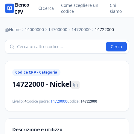
Elenco
Come scegliere un
Chi
Cerca
codice
siamo
CPV
Home
14000000
14700000
14720000
14722000
Cerca
Codice CPV ·
Categoria
14722000
-
Nickel
Livello:
4
Codice padre:
14720000
Codice:
14722000
Descrizione e utilizzo