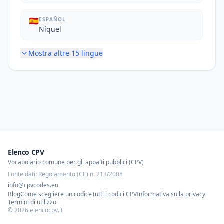
🇪🇸
ESPAÑOL
Níquel
Mostra altre
15
lingue
Elenco CPV
Vocabolario comune per gli appalti pubblici (CPV)
Fonte dati: Regolamento (CE) n. 213/2008
info@cpvcodes.eu
Blog
Come scegliere un codice
Tutti i codici CPV
Informativa sulla privacy
Termini di utilizzo
©
2026
elencocpv.it