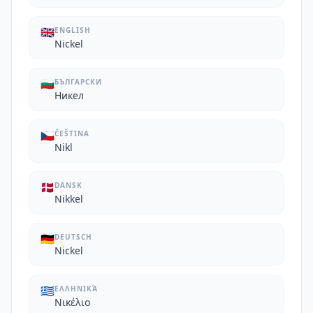
🇬🇧
ENGLISH
Nickel
🇧🇬
БЪЛГАРСКИ
Никел
🇨🇿
ČEŠTINA
Nikl
🇩🇰
DANSK
Nikkel
🇩🇪
DEUTSCH
Nickel
🇬🇷
ΕΛΛΗΝΙΚΆ
Νικέλιο