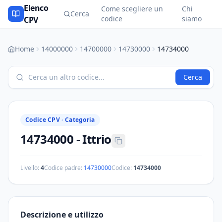
Elenco
Come scegliere un
Chi
Cerca
codice
siamo
CPV
Home
14000000
14700000
14730000
14734000
Cerca
Codice CPV ·
Categoria
14734000
-
Ittrio
Livello:
4
Codice padre:
14730000
Codice:
14734000
Descrizione e utilizzo