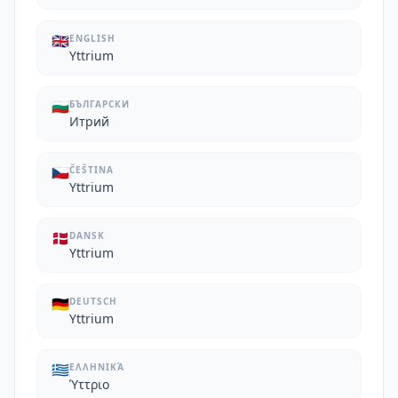
🇬🇧
ENGLISH
Yttrium
🇧🇬
БЪЛГАРСКИ
Итрий
🇨🇿
ČEŠTINA
Yttrium
🇩🇰
DANSK
Yttrium
🇩🇪
DEUTSCH
Yttrium
🇬🇷
ΕΛΛΗΝΙΚΆ
Ύττριο