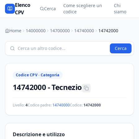
Elenco
Come scegliere un
Chi
Cerca
codice
siamo
CPV
Home
14000000
14700000
14740000
14742000
Cerca
Codice CPV ·
Categoria
14742000
-
Tecnezio
Livello:
4
Codice padre:
14740000
Codice:
14742000
Descrizione e utilizzo