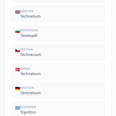
🇬🇧
ENGLISH
Technetium
🇧🇬
БЪЛГАРСКИ
Технеций
🇨🇿
ČEŠTINA
Technecium
🇩🇰
DANSK
Technetium
🇩🇪
DEUTSCH
Technetium
🇬🇷
ΕΛΛΗΝΙΚΆ
Τεχνήτιο