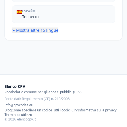
🇪🇸
ESPAÑOL
Tecnecio
Mostra altre
15
lingue
Elenco CPV
Vocabolario comune per gli appalti pubblici (CPV)
Fonte dati: Regolamento (CE) n. 213/2008
info@cpvcodes.eu
Blog
Come scegliere un codice
Tutti i codici CPV
Informativa sulla privacy
Termini di utilizzo
©
2026
elencocpv.it