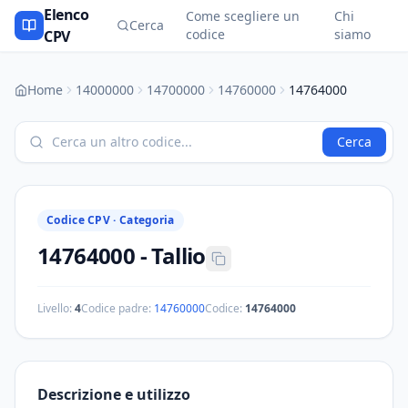
Elenco
Come scegliere un
Chi
Cerca
codice
siamo
CPV
Home
14000000
14700000
14760000
14764000
Cerca
Codice CPV ·
Categoria
14764000
-
Tallio
Livello:
4
Codice padre:
14760000
Codice:
14764000
Descrizione e utilizzo