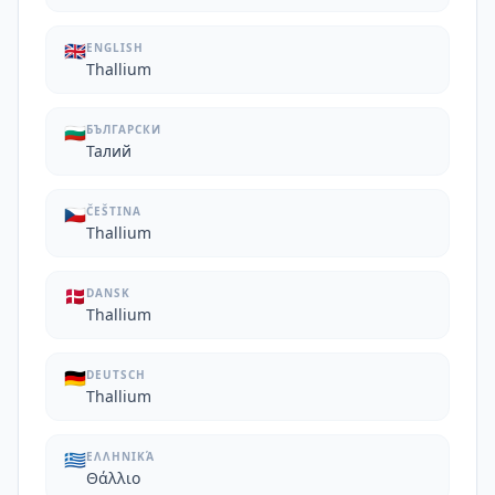
🇬🇧
ENGLISH
Thallium
🇧🇬
БЪЛГАРСКИ
Талий
🇨🇿
ČEŠTINA
Thallium
🇩🇰
DANSK
Thallium
🇩🇪
DEUTSCH
Thallium
🇬🇷
ΕΛΛΗΝΙΚΆ
Θάλλιο