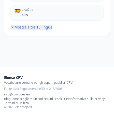
🇪🇸
ESPAÑOL
Talio
Mostra altre
15
lingue
Elenco CPV
Vocabolario comune per gli appalti pubblici (CPV)
Fonte dati: Regolamento (CE) n. 213/2008
info@cpvcodes.eu
Blog
Come scegliere un codice
Tutti i codici CPV
Informativa sulla privacy
Termini di utilizzo
©
2026
elencocpv.it