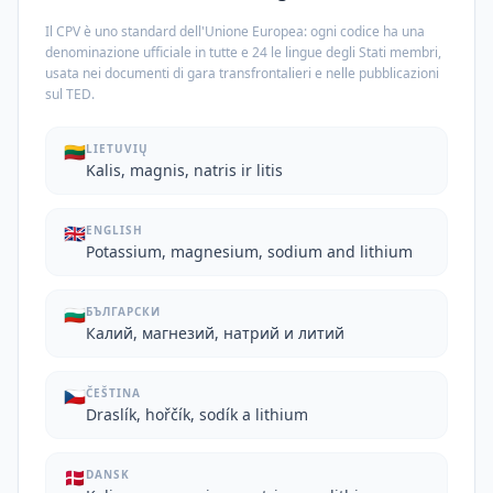
Il CPV è uno standard dell'Unione Europea: ogni codice ha una
denominazione ufficiale in tutte e 24 le lingue degli Stati membri,
usata nei documenti di gara transfrontalieri e nelle pubblicazioni
sul TED.
🇱🇹
LIETUVIŲ
Kalis, magnis, natris ir litis
🇬🇧
ENGLISH
Potassium, magnesium, sodium and lithium
🇧🇬
БЪЛГАРСКИ
Калий, магнезий, натрий и литий
🇨🇿
ČEŠTINA
Draslík, hořčík, sodík a lithium
🇩🇰
DANSK