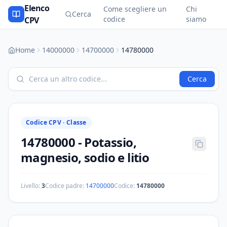
Elenco
Come scegliere un
Chi
Cerca
codice
siamo
CPV
Home
14000000
14700000
14780000
Cerca
Codice CPV ·
Classe
14780000
-
Potassio,
magnesio, sodio e litio
Livello:
3
Codice padre:
14700000
Codice:
14780000