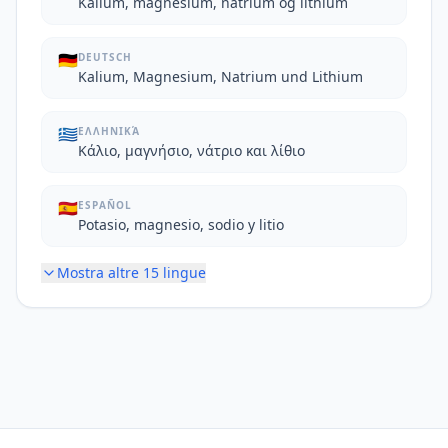
Kalium, magnesium, natrium og lithium
🇩🇪
DEUTSCH
Kalium, Magnesium, Natrium und Lithium
🇬🇷
ΕΛΛΗΝΙΚΆ
Κάλιο, μαγνήσιο, νάτριο και λίθιο
🇪🇸
ESPAÑOL
Potasio, magnesio, sodio y litio
Mostra altre
15
lingue