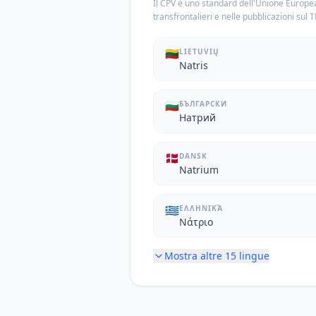
Il CPV è uno standard dell'Unione Europea
transfrontalieri e nelle pubblicazioni sul 
🇱🇹
LIETUVIŲ
Natris
🇧🇬
БЪЛГАРСКИ
Натрий
🇩🇰
DANSK
Natrium
🇬🇷
ΕΛΛΗΝΙΚΆ
Νάτριο
Mostra altre
15
lingue