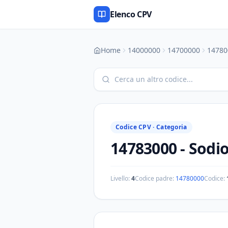
Elenco CPV
Home
14000000
14700000
14780
Codice CPV ·
Categoria
14783000
-
Sodi
Livello:
4
Codice padre:
14780000
Codice: