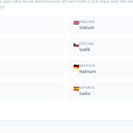
: ogni codice ha una denominazione ufficiale in tutte e 24 le lingue degli Stati m
TED.
🇬🇧
ENGLISH
Sodium
🇨🇿
ČEŠTINA
Sodík
🇩🇪
DEUTSCH
Natrium
🇪🇸
ESPAÑOL
Sodio