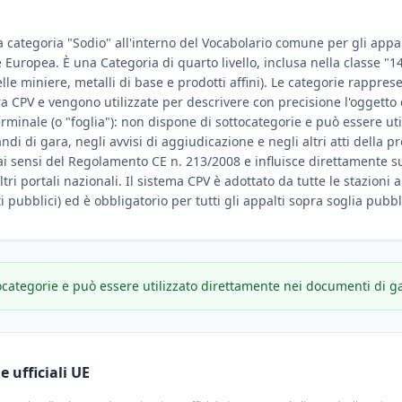
a categoria "Sodio" all'interno del Vocabolario comune per gli appalt
ne Europea. È una Categoria di quarto livello, inclusa nella classe 
delle miniere, metalli di base e prodotti affini). Le categorie rappres
ura CPV e vengono utilizzate per descrivere con precisione l'oggetto
rminale (o "foglia"): non dispone di sottocategorie e può essere u
i di gara, negli avvisi di aggiudicazione e negli altri atti della p
ai sensi del Regolamento CE n. 213/2008 e influisce direttamente sul
ltri portali nazionali. Il sistema CPV è adottato da tutte le stazioni a
i pubblici) ed è obbligatorio per tutti gli appalti sopra soglia pubbl
ocategorie e può essere utilizzato direttamente nei documenti di g
 ufficiali UE