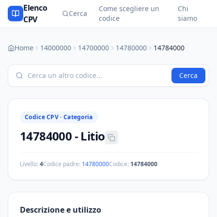
Elenco
Come scegliere un
Chi
Cerca
codice
siamo
CPV
Home
14000000
14700000
14780000
14784000
Cerca
Codice CPV ·
Categoria
14784000
-
Litio
Livello:
4
Codice padre:
14780000
Codice:
14784000
Descrizione e utilizzo