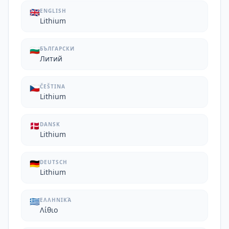
🇬🇧
ENGLISH
Lithium
🇧🇬
БЪЛГАРСКИ
Литий
🇨🇿
ČEŠTINA
Lithium
🇩🇰
DANSK
Lithium
🇩🇪
DEUTSCH
Lithium
🇬🇷
ΕΛΛΗΝΙΚΆ
Λίθιο