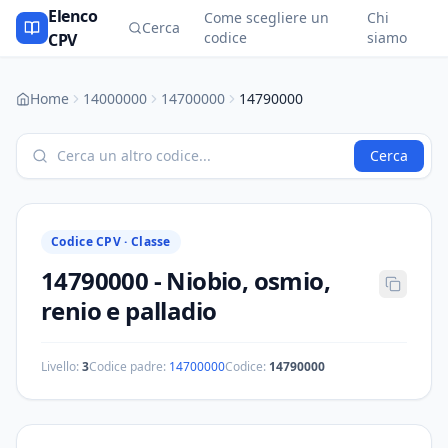
Elenco
Come scegliere un
Chi
Cerca
codice
siamo
CPV
Home
14000000
14700000
14790000
Cerca
Codice CPV ·
Classe
14790000
-
Niobio, osmio,
renio e palladio
Livello:
3
Codice padre:
14700000
Codice:
14790000