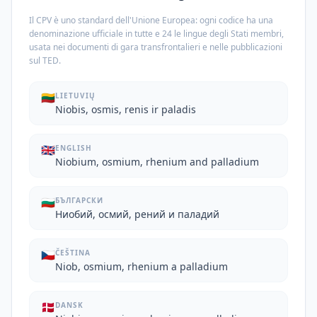
Il CPV è uno standard dell'Unione Europea: ogni codice ha una
denominazione ufficiale in tutte e 24 le lingue degli Stati membri,
usata nei documenti di gara transfrontalieri e nelle pubblicazioni
sul TED.
🇱🇹
LIETUVIŲ
Niobis, osmis, renis ir paladis
🇬🇧
ENGLISH
Niobium, osmium, rhenium and palladium
🇧🇬
БЪЛГАРСКИ
Ниобий, осмий, рений и паладий
🇨🇿
ČEŠTINA
Niob, osmium, rhenium a palladium
🇩🇰
DANSK