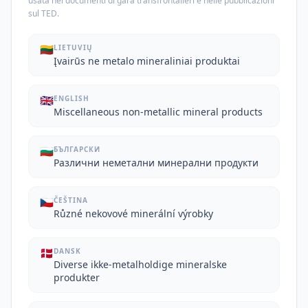
usata nei documenti di gara transfrontalieri e nelle pubblicazioni
sul TED.
🇱🇹
LIETUVIŲ
Įvairūs ne metalo mineraliniai produktai
🇬🇧
ENGLISH
Miscellaneous non-metallic mineral products
🇧🇬
БЪЛГАРСКИ
Различни неметални минерални продукти
🇨🇿
ČEŠTINA
Různé nekovové minerální výrobky
🇩🇰
DANSK
Diverse ikke-metalholdige mineralske
produkter