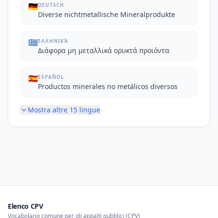
🇩🇪
DEUTSCH
Diverse nichtmetallische Mineralprodukte
🇬🇷
ΕΛΛΗΝΙΚΆ
Διάφορα μη μεταλλικά ορυκτά προϊόντα
🇪🇸
ESPAÑOL
Productos minerales no metálicos diversos
Mostra altre
15
lingue
Elenco CPV
Vocabolario comune per gli appalti pubblici (CPV)