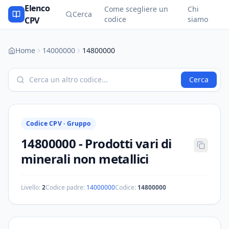
Elenco
Come scegliere un
Chi
Cerca
codice
siamo
CPV
Home
14000000
14800000
Cerca
Codice CPV ·
Gruppo
14800000
-
Prodotti vari di
minerali non metallici
Livello:
2
Codice padre:
14000000
Codice:
14800000