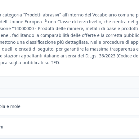
a categoria "Prodotti abrasivi" all'interno del Vocabolario comune per
e dell'Unione Europea. È una Classe di terzo livello, che rientra nel 
sione "14000000 - Prodotti delle miniere, metalli di base e prodotti 
enei, facilitando la comparabilità delle offerte e la corretta pubbl
ttono una classificazione più dettagliata. Nelle procedure di appalt
a quelli elencati di seguito, per garantire la massima trasparenza e
e stazioni appaltanti italiane ai sensi del D.Lgs. 36/2023 (Codice dei
sopra soglia pubblicati su TED.
ola e mole
ni