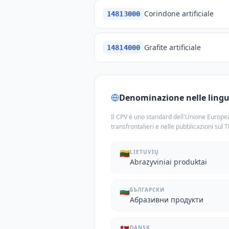
Corindone artificiale
14813000
Grafite artificiale
14814000
Denominazione nelle lingue
Il CPV è uno standard dell'Unione Europea
transfrontalieri e nelle pubblicazioni sul 
🇱🇹
LIETUVIŲ
Abrazyviniai produktai
🇧🇬
БЪЛГАРСКИ
Абразивни продукти
DANSK