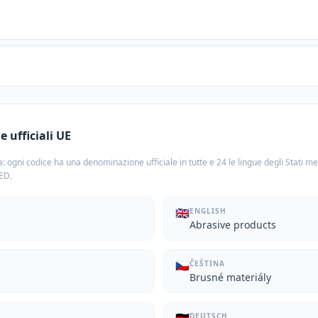
 ufficiali UE
: ogni codice ha una denominazione ufficiale in tutte e 24 le lingue degli Stati m
TED.
🇬🇧
ENGLISH
Abrasive products
🇨🇿
ČEŠTINA
Brusné materiály
DEUTSCH