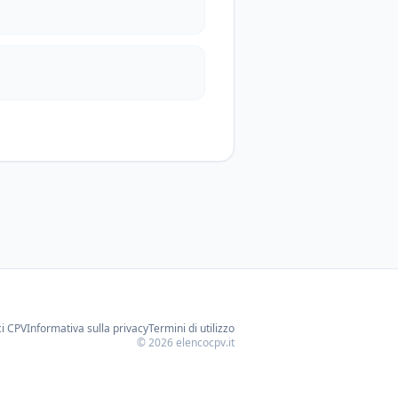
ci CPV
Informativa sulla privacy
Termini di utilizzo
©
2026
elencocpv.it