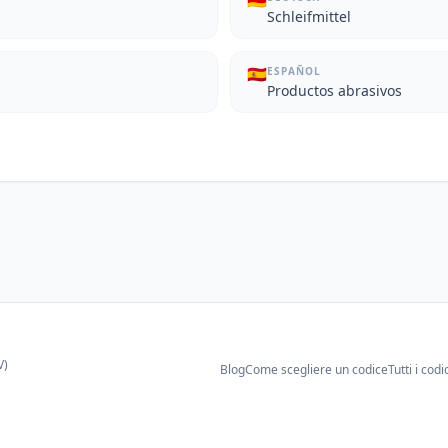
🇩🇪
Schleifmittel
🇪🇸
ESPAÑOL
Productos abrasivos
V)
Blog
Come scegliere un codice
Tutti i codi