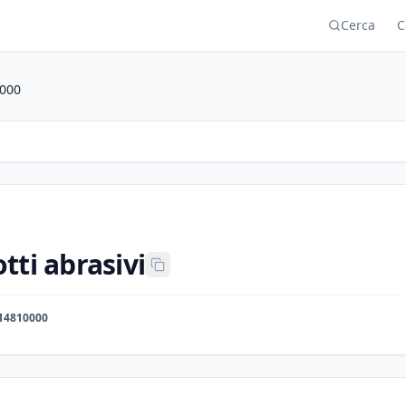
Cerca
C
000
tti abrasivi
14810000