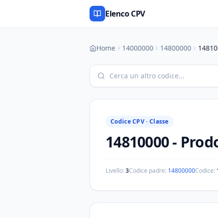
Elenco CPV
Home
14000000
14800000
14810
Codice CPV ·
Classe
14810000
-
Prodo
Livello:
3
Codice padre:
14800000
Codice: