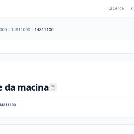
Cerca
C
000
14811000
14811100
e da macina
14811100