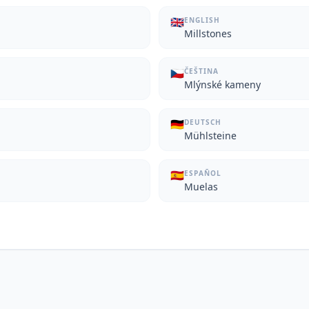
🇬🇧
ENGLISH
Millstones
🇨🇿
ČEŠTINA
Mlýnské kameny
🇩🇪
DEUTSCH
Mühlsteine
🇪🇸
ESPAÑOL
Muelas