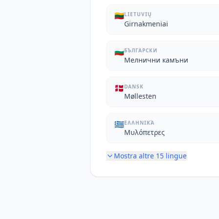
🇱🇹
LIETUVIŲ
Girnakmeniai
🇧🇬
БЪЛГАРСКИ
Мелнични камъни
🇩🇰
DANSK
Møllesten
🇬🇷
ΕΛΛΗΝΙΚΆ
Μυλόπετρες
Mostra altre
15
lingue