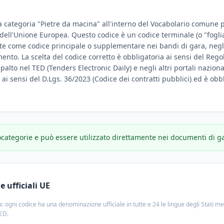
a categoria "Pietre da macina" all'interno del Vocabolario comune per
e dell'Unione Europea. Questo codice è un codice terminale (o "fogli
te come codice principale o supplementare nei bandi di gara, negli
amento. La scelta del codice corretto è obbligatoria ai sensi del Reg
ppalto nel TED (Tenders Electronic Daily) e negli altri portali nazion
e ai sensi del D.Lgs. 36/2023 (Codice dei contratti pubblici) ed è obbl
ocategorie e può essere utilizzato direttamente nei documenti di g
 ufficiali UE
: ogni codice ha una denominazione ufficiale in tutte e 24 le lingue degli Stati m
TED.