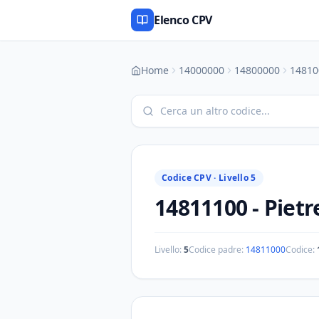
Elenco CPV
Home
14000000
14800000
14810
Codice CPV ·
Livello 5
14811100
-
Pietr
Livello:
5
Codice padre:
14811000
Codice: