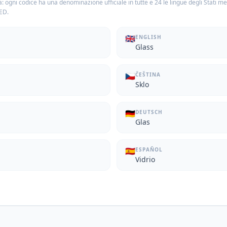
: ogni codice ha una denominazione ufficiale in tutte e 24 le lingue degli Stati m
TED.
🇬🇧
ENGLISH
Glass
🇨🇿
ČEŠTINA
Sklo
🇩🇪
DEUTSCH
Glas
🇪🇸
ESPAÑOL
Vidrio