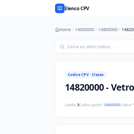
Elenco CPV
Home
14000000
14800000
14820
Codice CPV ·
Classe
14820000
-
Vetr
Livello:
3
Codice padre:
14800000
Codice: