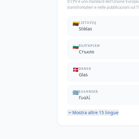
Il CPV è uno standard dell'Unione Europea
transfrontalieri e nelle pubblicazioni sul 
🇱🇹
LIETUVIŲ
Stiklas
🇧🇬
БЪЛГАРСКИ
Стъкло
🇩🇰
DANSK
Glas
🇬🇷
ΕΛΛΗΝΙΚΆ
Γυαλί
Mostra altre
15
lingue