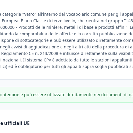
a categoria "Vetro" all'interno del Vocabolario comune per gli appalt
ne Europea. È una Classe di terzo livello, che rientra nel gruppo "148
000000 - Prodotti delle miniere, metalli di base e prodotti affini". L
ilitando la comparabilità delle offerte e la corretta pubblicazione 
 dispone di sottocategorie e può essere utilizzato direttamente com
gli avvisi di aggiudicazione e negli altri atti della procedura di a
l Regolamento CE n. 213/2008 e influisce direttamente sulla visibili
li nazionali. Il sistema CPV è adottato da tutte le stazioni appaltanti
ici) ed è obbligatorio per tutti gli appalti sopra soglia pubblicati s
ocategorie e può essere utilizzato direttamente nei documenti di g
 ufficiali UE