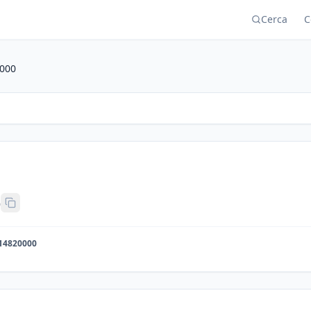
Cerca
C
000
o
14820000