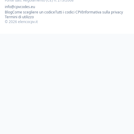
Fonte dati: Regolamento (CE) n. 213/2008
info@cpvcodes.eu
Blog
Come scegliere un codice
Tutti i codici CPV
Informativa sulla privacy
Termini di utilizzo
©
2026
elencocpv.it