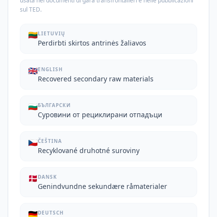
usata nei documenti di gara transfrontalieri e nelle pubblicazioni
sul TED.
🇱🇹
LIETUVIŲ
Perdirbti skirtos antrinės žaliavos
🇬🇧
ENGLISH
Recovered secondary raw materials
🇧🇬
БЪЛГАРСКИ
Суровини от рециклирани отпадъци
🇨🇿
ČEŠTINA
Recyklované druhotné suroviny
🇩🇰
DANSK
Genindvundne sekundære råmaterialer
🇩🇪
DEUTSCH