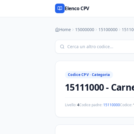
Elenco CPV
Home
15000000
15100000
15110
Codice CPV ·
Categoria
15111000
-
Carn
Livello:
4
Codice padre:
15110000
Codice: