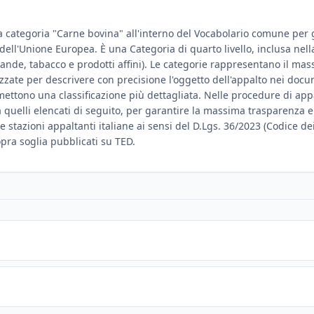
a categoria "Carne bovina" all'interno del Vocabolario comune per gli
e dell'Unione Europea. È una Categoria di quarto livello, inclusa nel
vande, tabacco e prodotti affini). Le categorie rappresentano il mass
izzate per descrivere con precisione l'oggetto dell'appalto nei doc
ttono una classificazione più dettagliata. Nelle procedure di appalt
a quelli elencati di seguito, per garantire la massima trasparenza e
e stazioni appaltanti italiane ai sensi del D.Lgs. 36/2023 (Codice dei
sopra soglia pubblicati su TED.