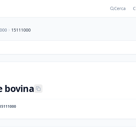
Cerca
C
000
15111000
e bovina
15111000