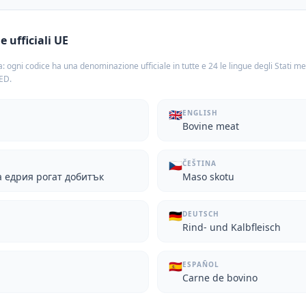
 ufficiali UE
: ogni codice ha una denominazione ufficiale in tutte e 24 le lingue degli Stati m
TED.
🇬🇧
ENGLISH
Bovine meat
🇨🇿
ČEŠTINA
а едрия рогат добитък
Maso skotu
🇩🇪
DEUTSCH
Rind- und Kalbfleisch
🇪🇸
ESPAÑOL
Carne de bovino