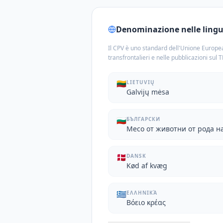
Denominazione nelle lingue
Il CPV è uno standard dell'Unione Europea
transfrontalieri e nelle pubblicazioni sul 
🇱🇹
LIETUVIŲ
Galvijų mėsa
🇧🇬
БЪЛГАРСКИ
Месо от животни от рода н
🇩🇰
DANSK
Kød af kvæg
🇬🇷
ΕΛΛΗΝΙΚΆ
Βόειο κρέας