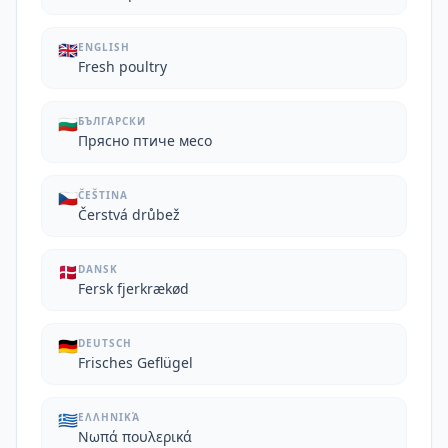
🇬🇧
ENGLISH
Fresh poultry
🇧🇬
БЪЛГАРСКИ
Прясно птиче месо
🇨🇿
ČEŠTINA
Čerstvá drůbež
🇩🇰
DANSK
Fersk fjerkrækød
🇩🇪
DEUTSCH
Frisches Geflügel
🇬🇷
ΕΛΛΗΝΙΚΆ
Νωπά πουλερικά