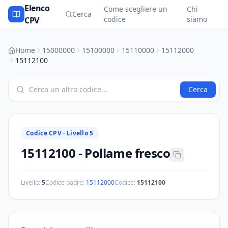
Elenco
Come scegliere un
Chi
Cerca
codice
siamo
CPV
Home
15000000
15100000
15110000
15112000
15112100
Cerca
Codice CPV ·
Livello 5
15112100
-
Pollame fresco
Livello:
5
Codice padre:
15112000
Codice:
15112100