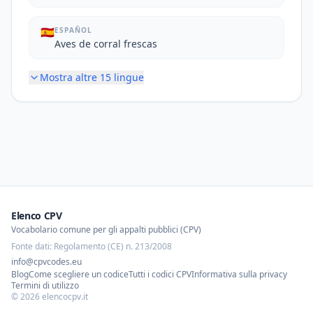
🇪🇸
ESPAÑOL
Aves de corral frescas
Mostra altre
15
lingue
Elenco CPV
Vocabolario comune per gli appalti pubblici (CPV)
Fonte dati: Regolamento (CE) n. 213/2008
info@cpvcodes.eu
Blog
Come scegliere un codice
Tutti i codici CPV
Informativa sulla privacy
Termini di utilizzo
©
2026
elencocpv.it