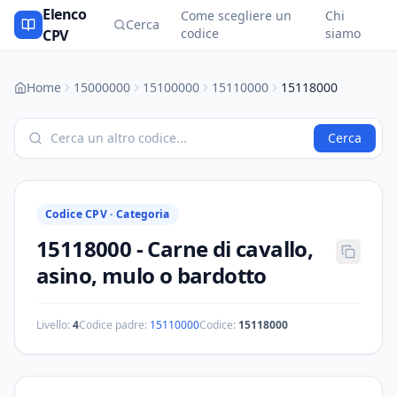
Elenco
Come scegliere un
Chi
Cerca
codice
siamo
CPV
Home
15000000
15100000
15110000
15118000
Cerca
Codice CPV ·
Categoria
15118000
-
Carne di cavallo,
asino, mulo o bardotto
Livello:
4
Codice padre:
15110000
Codice:
15118000