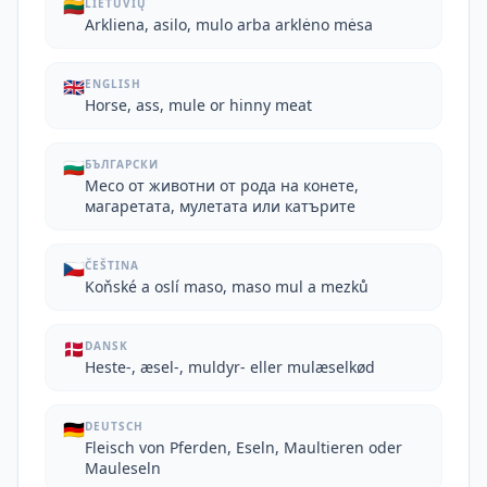
🇱🇹
LIETUVIŲ
Arkliena, asilo, mulo arba arklėno mėsa
🇬🇧
ENGLISH
Horse, ass, mule or hinny meat
🇧🇬
БЪЛГАРСКИ
Месо от животни от рода на конете,
магаретата, мулетата или катърите
🇨🇿
ČEŠTINA
Koňské a oslí maso, maso mul a mezků
🇩🇰
DANSK
Heste-, æsel-, muldyr- eller mulæselkød
🇩🇪
DEUTSCH
Fleisch von Pferden, Eseln, Maultieren oder
Mauleseln