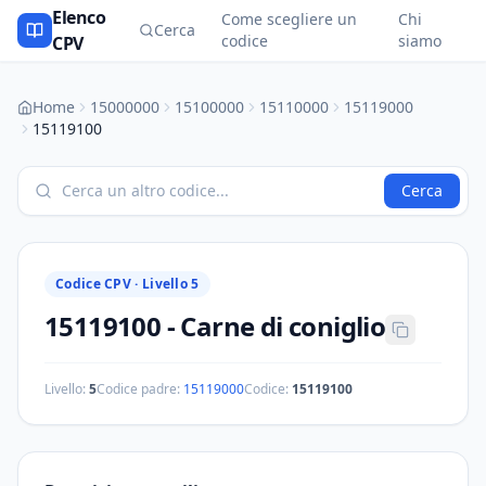
Elenco
Come scegliere un
Chi
Cerca
codice
siamo
CPV
Home
15000000
15100000
15110000
15119000
15119100
Cerca
Codice CPV ·
Livello 5
15119100
-
Carne di coniglio
Livello:
5
Codice padre:
15119000
Codice:
15119100