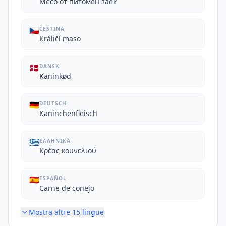
Месо от питомен заек
🇨🇿
ČEŠTINA
Králičí maso
🇩🇰
DANSK
Kaninkød
🇩🇪
DEUTSCH
Kaninchenfleisch
🇬🇷
ΕΛΛΗΝΙΚΆ
Κρέας κουνελιού
🇪🇸
ESPAÑOL
Carne de conejo
Mostra altre
15
lingue