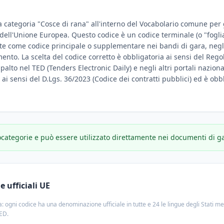
a categoria "Cosce di rana" all'interno del Vocabolario comune per gl
e dell'Unione Europea. Questo codice è un codice terminale (o "fogli
te come codice principale o supplementare nei bandi di gara, negli
amento. La scelta del codice corretto è obbligatoria ai sensi del Reg
ppalto nel TED (Tenders Electronic Daily) e negli altri portali nazion
e ai sensi del D.Lgs. 36/2023 (Codice dei contratti pubblici) ed è obbl
ocategorie e può essere utilizzato direttamente nei documenti di g
 ufficiali UE
: ogni codice ha una denominazione ufficiale in tutte e 24 le lingue degli Stati m
TED.