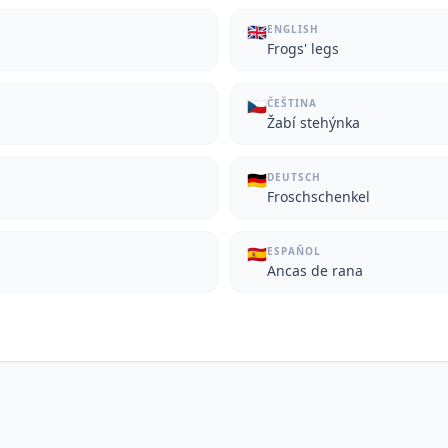
🇬🇧
ENGLISH
Frogs' legs
🇨🇿
ČEŠTINA
Žabí stehýnka
🇩🇪
DEUTSCH
Froschschenkel
🇪🇸
ESPAÑOL
Ancas de rana