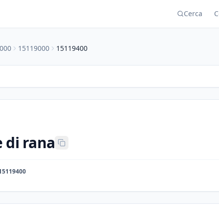
Cerca
C
000
15119000
15119400
 di rana
15119400