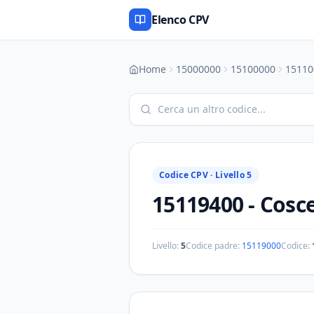
Elenco CPV
Home
15000000
15100000
15110
Codice CPV ·
Livello 5
15119400
-
Cosce
Livello:
5
Codice padre:
15119000
Codice: