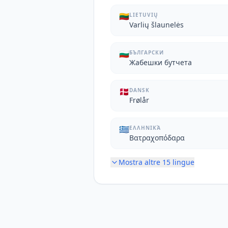
🇱🇹
LIETUVIŲ
Varlių šlaunelės
🇧🇬
БЪЛГАРСКИ
Жабешки бутчета
🇩🇰
DANSK
Frølår
🇬🇷
ΕΛΛΗΝΙΚΆ
Βατραχοπόδαρα
Mostra altre
15
lingue