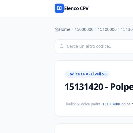
Elenco CPV
Home
15000000
15100000
15130
Codice CPV ·
Livello 6
15131420
-
Polpe
Livello:
6
Codice padre:
15131400
Codice: