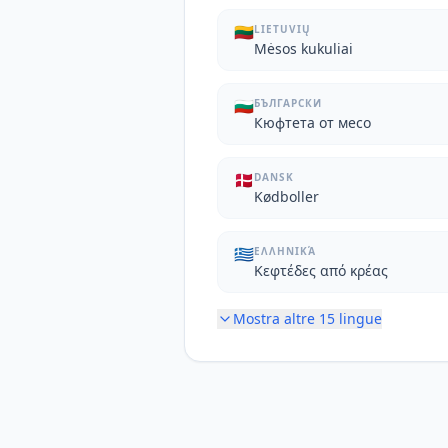
🇱🇹
LIETUVIŲ
Mėsos kukuliai
🇧🇬
БЪЛГАРСКИ
Кюфтета от месо
🇩🇰
DANSK
Kødboller
🇬🇷
ΕΛΛΗΝΙΚΆ
Κεφτέδες από κρέας
Mostra altre
15
lingue