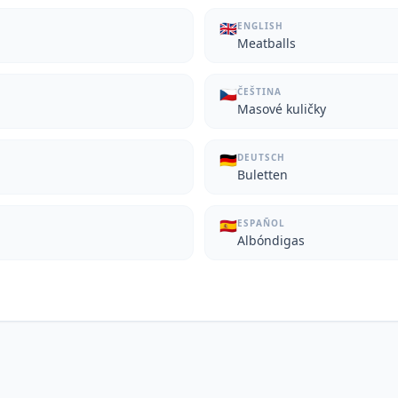
🇬🇧
ENGLISH
Meatballs
🇨🇿
ČEŠTINA
Masové kuličky
🇩🇪
DEUTSCH
Buletten
🇪🇸
ESPAÑOL
Albóndigas