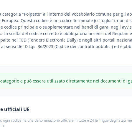
a categoria "Polpette" all'interno del Vocabolario comune per gli app
ne Europea. Questo codice è un codice terminale (o "foglia"): non d
e codice principale o supplementare nei bandi di gara, negli avvisi
. La scelta del codice corretto è obbligatoria ai sensi del Regolame
ppalto nel TED (Tenders Electronic Daily) e negli altri portali nazion
e ai sensi del D.Lgs. 36/2023 (Codice dei contratti pubblici) ed è obbl
ocategorie e può essere utilizzato direttamente nei documenti di g
 ufficiali UE
: ogni codice ha una denominazione ufficiale in tutte e 24 le lingue degli Stati m
TED.