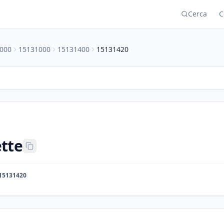
Cerca
C
000
15131000
15131400
15131420
tte
15131420