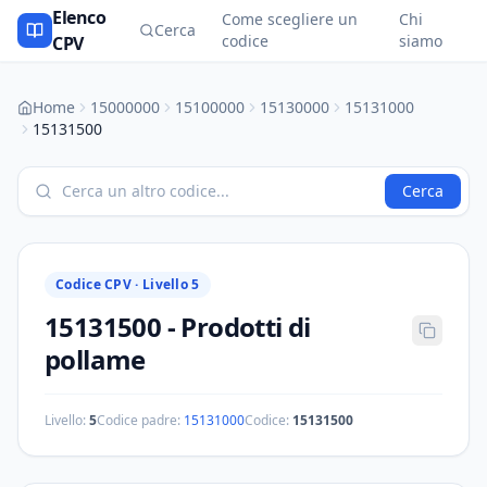
Elenco
Come scegliere un
Chi
Cerca
codice
siamo
CPV
Home
15000000
15100000
15130000
15131000
15131500
Cerca
Codice CPV ·
Livello 5
15131500
-
Prodotti di
pollame
Livello:
5
Codice padre:
15131000
Codice:
15131500