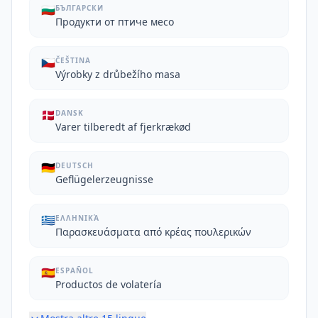
🇧🇬
БЪЛГАРСКИ
Продукти от птиче месо
🇨🇿
ČEŠTINA
Výrobky z drůbežího masa
🇩🇰
DANSK
Varer tilberedt af fjerkrækød
🇩🇪
DEUTSCH
Geflügelerzeugnisse
🇬🇷
ΕΛΛΗΝΙΚΆ
Παρασκευάσματα από κρέας πουλερικών
🇪🇸
ESPAÑOL
Productos de volatería