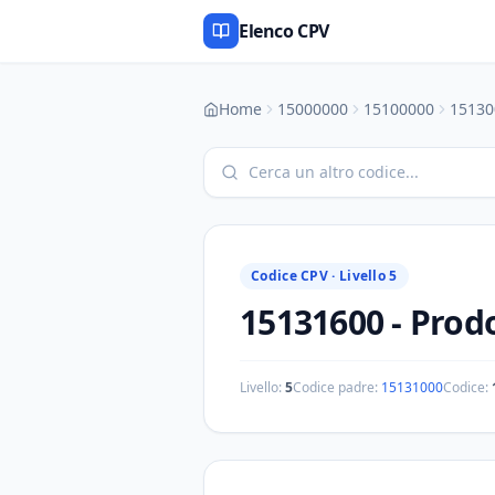
Elenco CPV
Home
15000000
15100000
15130
Codice CPV ·
Livello 5
15131600
-
Prodo
Livello:
5
Codice padre:
15131000
Codice: