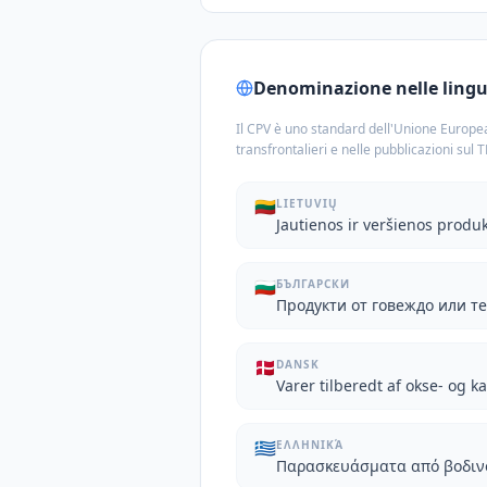
Denominazione nelle lingue
Il CPV è uno standard dell'Unione Europea
transfrontalieri e nelle pubblicazioni sul 
🇱🇹
LIETUVIŲ
Jautienos ir veršienos produk
🇧🇬
БЪЛГАРСКИ
Продукти от говеждо или т
🇩🇰
DANSK
Varer tilberedt af okse- og k
🇬🇷
ΕΛΛΗΝΙΚΆ
Παρασκευάσματα από βοδινό