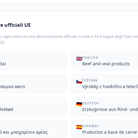
 ufficiali UE
: ogni codice ha una denominazione ufficiale in tutte e 24 le lingue degli Stati m
TED.
🇬🇧
ENGLISH
tai
Beef and veal products
🇨🇿
ČEŠTINA
елешко месо
Výrobky z hovězího a telec
🇩🇪
DEUTSCH
alvekød
Erzeugnisse aus Rind- und
🇪🇸
ESPAÑOL
 και μοσχαρίσιο κρέας
Productos a base de carne 