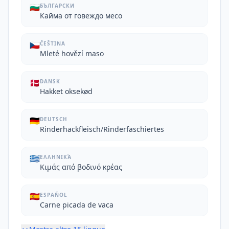
🇧🇬
БЪЛГАРСКИ
Кайма от говеждо месо
🇨🇿
ČEŠTINA
Mleté hovězí maso
🇩🇰
DANSK
Hakket oksekød
🇩🇪
DEUTSCH
Rinderhackfleisch/Rinderfaschiertes
🇬🇷
ΕΛΛΗΝΙΚΆ
Κιμάς από βοδινό κρέας
🇪🇸
ESPAÑOL
Carne picada de vaca