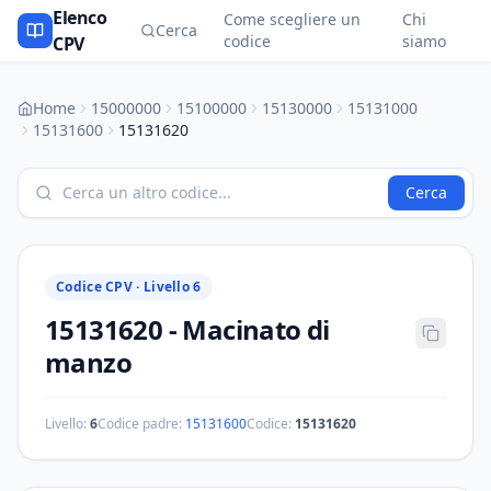
Elenco
Come scegliere un
Chi
Cerca
codice
siamo
CPV
Home
15000000
15100000
15130000
15131000
15131600
15131620
Cerca
Codice CPV ·
Livello 6
15131620
-
Macinato di
manzo
Livello:
6
Codice padre:
15131600
Codice:
15131620