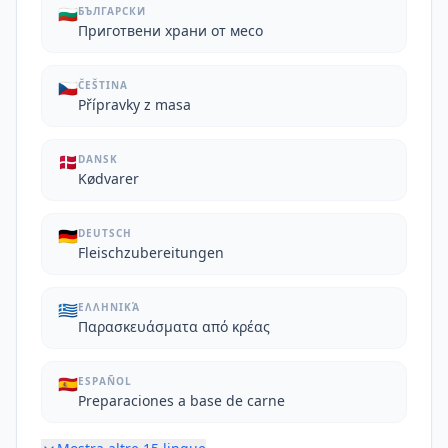
🇧🇬
БЪЛГАРСКИ
Приготвени храни от месо
🇨🇿
ČEŠTINA
Přípravky z masa
🇩🇰
DANSK
Kødvarer
🇩🇪
DEUTSCH
Fleischzubereitungen
🇬🇷
ΕΛΛΗΝΙΚΆ
Παρασκευάσματα από κρέας
🇪🇸
ESPAÑOL
Preparaciones a base de carne