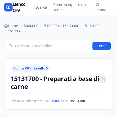
Elenco
Come scegliere un
Chi
Cerca
codice
siamo
CPV
Home
15000000
15100000
15130000
15131000
15131700
Cerca
Codice CPV ·
Livello 5
15131700
-
Preparati a base di
carne
Livello:
5
Codice padre:
15131000
Codice:
15131700