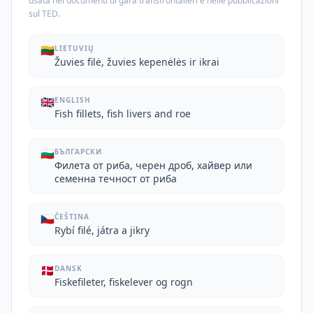
usata nei documenti di gara transfrontalieri e nelle pubblicazioni
sul TED.
🇱🇹
LIETUVIŲ
Žuvies filė, žuvies kepenėlės ir ikrai
🇬🇧
ENGLISH
Fish fillets, fish livers and roe
🇧🇬
БЪЛГАРСКИ
Филета от риба, черен дроб, хайвер или
семенна течност от риба
🇨🇿
ČEŠTINA
Rybí filé, játra a jikry
🇩🇰
DANSK
Fiskefileter, fiskelever og rogn