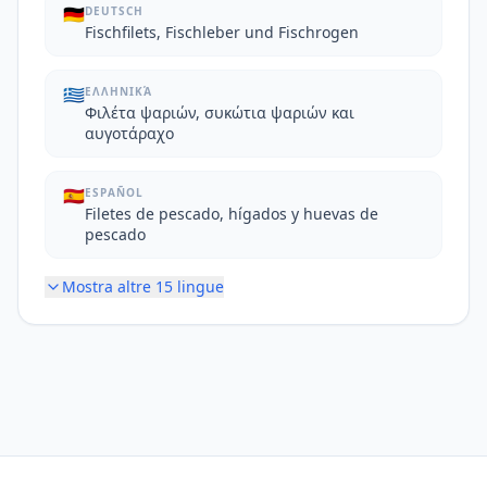
🇩🇪
DEUTSCH
Fischfilets, Fischleber und Fischrogen
🇬🇷
ΕΛΛΗΝΙΚΆ
Φιλέτα ψαριών, συκώτια ψαριών και
αυγοτάραχο
🇪🇸
ESPAÑOL
Filetes de pescado, hígados y huevas de
pescado
Mostra altre
15
lingue