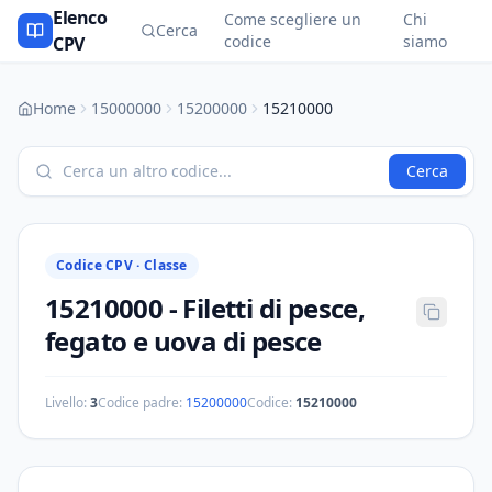
Elenco
Come scegliere un
Chi
Cerca
codice
siamo
CPV
Home
15000000
15200000
15210000
Cerca
Codice CPV ·
Classe
15210000
-
Filetti di pesce,
fegato e uova di pesce
Livello:
3
Codice padre:
15200000
Codice:
15210000