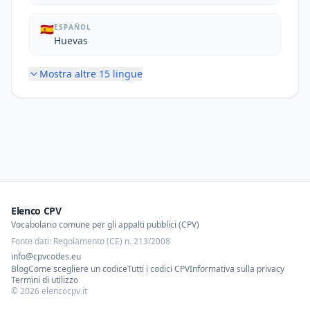
🇪🇸
ESPAÑOL
Huevas
Mostra altre
15
lingue
Elenco CPV
Vocabolario comune per gli appalti pubblici (CPV)
Fonte dati: Regolamento (CE) n. 213/2008
info@cpvcodes.eu
Blog
Come scegliere un codice
Tutti i codici CPV
Informativa sulla privacy
Termini di utilizzo
©
2026
elencocpv.it