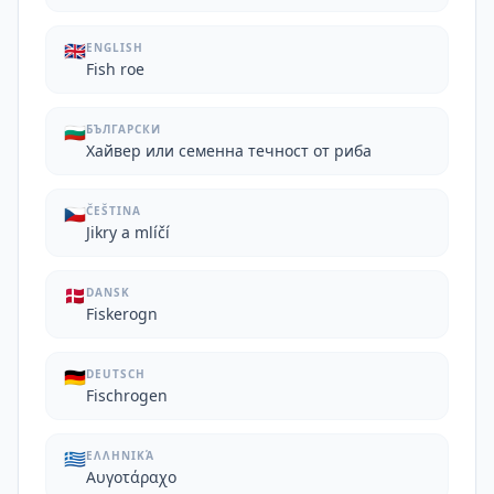
🇬🇧
ENGLISH
Fish roe
🇧🇬
БЪЛГАРСКИ
Хайвер или семенна течност от риба
🇨🇿
ČEŠTINA
Jikry a mlíčí
🇩🇰
DANSK
Fiskerogn
🇩🇪
DEUTSCH
Fischrogen
🇬🇷
ΕΛΛΗΝΙΚΆ
Αυγοτάραχο