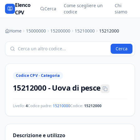
Elenco
Come scegliere un
Chi
Cerca
codice
siamo
CPV
Home
15000000
15200000
15210000
15212000
Cerca
Codice CPV ·
Categoria
15212000
-
Uova di pesce
Livello:
4
Codice padre:
15210000
Codice:
15212000
Descrizione e utilizzo