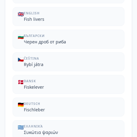
🇬🇧
ENGLISH
Fish livers
🇧🇬
БЪЛГАРСКИ
Черен дроб от риба
🇨🇿
ČEŠTINA
Rybí játra
🇩🇰
DANSK
Fiskelever
🇩🇪
DEUTSCH
Fischleber
🇬🇷
ΕΛΛΗΝΙΚΆ
Συκώτια ψαριών