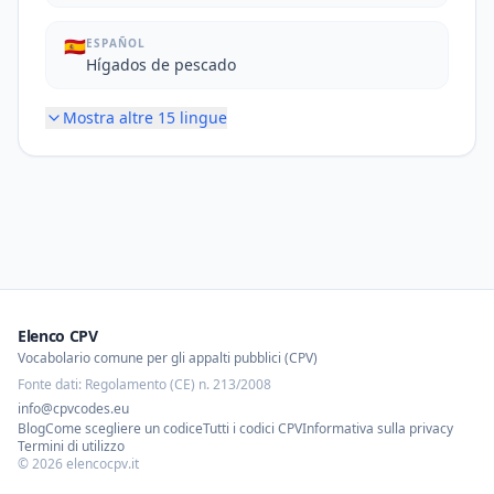
🇪🇸
ESPAÑOL
Hígados de pescado
Mostra altre
15
lingue
Elenco CPV
Vocabolario comune per gli appalti pubblici (CPV)
Fonte dati: Regolamento (CE) n. 213/2008
info@cpvcodes.eu
Blog
Come scegliere un codice
Tutti i codici CPV
Informativa sulla privacy
Termini di utilizzo
©
2026
elencocpv.it