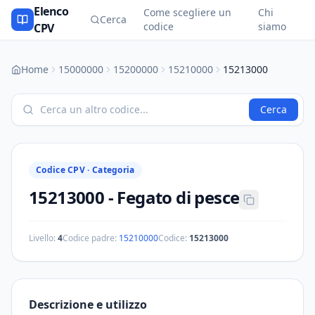
Elenco
Come scegliere un
Chi
Cerca
codice
siamo
CPV
Home
15000000
15200000
15210000
15213000
Cerca
Codice CPV ·
Categoria
15213000
-
Fegato di pesce
Livello:
4
Codice padre:
15210000
Codice:
15213000
Descrizione e utilizzo