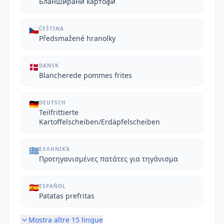
Бланширани картофи
🇨🇿
ČEŠTINA
Předsmažené hranolky
🇩🇰
DANSK
Blancherede pommes frites
🇩🇪
DEUTSCH
Teilfrittierte
Kartoffelscheiben/Erdäpfelscheiben
🇬🇷
ΕΛΛΗΝΙΚΆ
Προτηγανισμένες πατάτες για τηγάνισμα
🇪🇸
ESPAÑOL
Patatas prefritas
Mostra altre
15
lingue