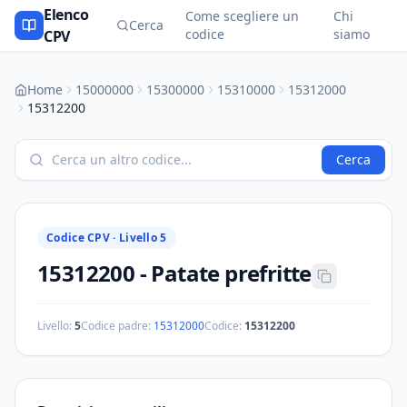
Elenco
Come scegliere un
Chi
Cerca
codice
siamo
CPV
Home
15000000
15300000
15310000
15312000
15312200
Cerca
Codice CPV ·
Livello 5
15312200
-
Patate prefritte
Livello:
5
Codice padre:
15312000
Codice:
15312200