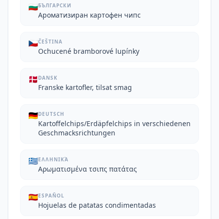
🇧🇬
БЪЛГАРСКИ
Ароматизиран картофен чипс
🇨🇿
ČEŠTINA
Ochucené bramborové lupínky
🇩🇰
DANSK
Franske kartofler, tilsat smag
🇩🇪
DEUTSCH
Kartoffelchips/Erdäpfelchips in verschiedenen
Geschmacksrichtungen
🇬🇷
ΕΛΛΗΝΙΚΆ
Αρωματισμένα τσιπς πατάτας
🇪🇸
ESPAÑOL
Hojuelas de patatas condimentadas