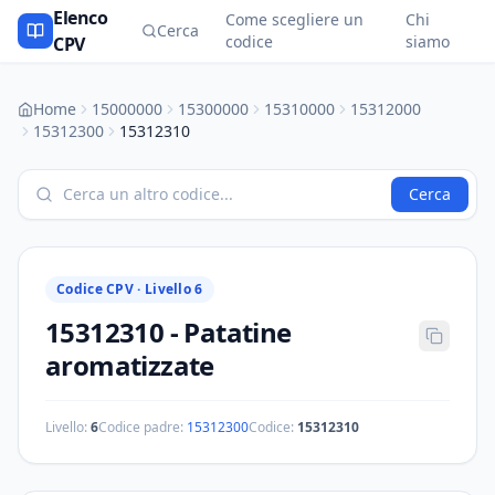
Elenco
Come scegliere un
Chi
Cerca
codice
siamo
CPV
Home
15000000
15300000
15310000
15312000
15312300
15312310
Cerca
Codice CPV ·
Livello 6
15312310
-
Patatine
aromatizzate
Livello:
6
Codice padre:
15312300
Codice:
15312310