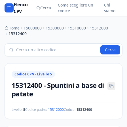
Elenco
Come scegliere un
Chi
Cerca
codice
siamo
CPV
Home
15000000
15300000
15310000
15312000
15312400
Cerca
Codice CPV ·
Livello 5
15312400
-
Spuntini a base di
patate
Livello:
5
Codice padre:
15312000
Codice:
15312400