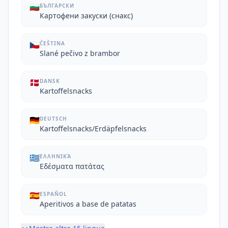
🇧🇬
БЪЛГАРСКИ
Картофени закуски (снакс)
🇨🇿
ČEŠTINA
Slané pečivo z brambor
🇩🇰
DANSK
Kartoffelsnacks
🇩🇪
DEUTSCH
Kartoffelsnacks/Erdäpfelsnacks
🇬🇷
ΕΛΛΗΝΙΚΆ
Εδέσματα πατάτας
🇪🇸
ESPAÑOL
Aperitivos a base de patatas