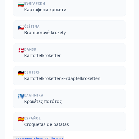
🇧🇬
БЪЛГАРСКИ
Картофени крокети
🇨🇿
ČEŠTINA
Bramborové krokety
🇩🇰
DANSK
Kartoffelkroketter
🇩🇪
DEUTSCH
Kartoffelkroketten/Erdäpfelkroketten
🇬🇷
ΕΛΛΗΝΙΚΆ
Κροκέτες πατάτας
🇪🇸
ESPAÑOL
Croquetas de patatas