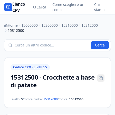
Elenco
Come scegliere un
Chi
Cerca
codice
siamo
CPV
Home
15000000
15300000
15310000
15312000
15312500
Cerca
Codice CPV ·
Livello 5
15312500
-
Crocchette a base
di patate
Livello:
5
Codice padre:
15312000
Codice:
15312500