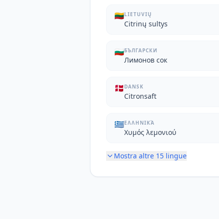
🇱🇹
LIETUVIŲ
Citrinų sultys
🇧🇬
БЪЛГАРСКИ
Лимонов сок
🇩🇰
DANSK
Citronsaft
🇬🇷
ΕΛΛΗΝΙΚΆ
Χυμός λεμονιού
Mostra altre
15
lingue