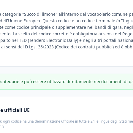
a categoria "Succo di limone" all'interno del Vocabolario comune per 
e dell'Unione Europea. Questo codice è un codice terminale (o "fogli
te come codice principale o supplementare nei bandi di gara, negli
amento. La scelta del codice corretto è obbligatoria ai sensi del Reg
ppalto nel TED (Tenders Electronic Daily) e negli altri portali nazion
e ai sensi del D.Lgs. 36/2023 (Codice dei contratti pubblici) ed è obbl
ocategorie e può essere utilizzato direttamente nei documenti di g
 ufficiali UE
: ogni codice ha una denominazione ufficiale in tutte e 24 le lingue degli Stati m
TED.