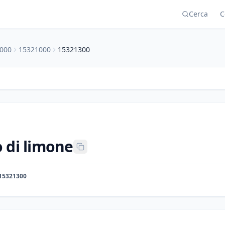
Cerca
C
000
15321000
15321300
 di limone
15321300