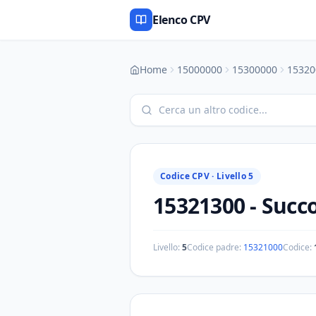
Elenco CPV
Home
15000000
15300000
15320
Codice CPV ·
Livello 5
15321300
-
Succo
Livello:
5
Codice padre:
15321000
Codice: