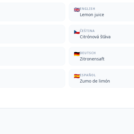
🇬🇧
ENGLISH
Lemon juice
🇨🇿
ČEŠTINA
Citrónová šťáva
🇩🇪
DEUTSCH
Zitronensaft
🇪🇸
ESPAÑOL
Zumo de limón