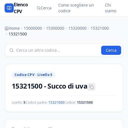
Elenco
Come scegliere un
Chi
Cerca
codice
siamo
CPV
Home
15000000
15300000
15320000
15321000
15321500
Cerca
Codice CPV ·
Livello 5
15321500
-
Succo di uva
Livello:
5
Codice padre:
15321000
Codice:
15321500