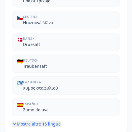
Сок от грозде
🇨🇿
ČEŠTINA
Hroznová šťáva
🇩🇰
DANSK
Druesaft
🇩🇪
DEUTSCH
Traubensaft
🇬🇷
ΕΛΛΗΝΙΚΆ
Χυμός σταφυλιού
🇪🇸
ESPAÑOL
Zumo de uva
Mostra altre
15
lingue