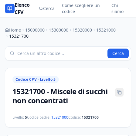
Elenco
Come scegliere un
Chi
Cerca
codice
siamo
CPV
Home
15000000
15300000
15320000
15321000
15321700
Cerca
Codice CPV ·
Livello 5
15321700
-
Miscele di succhi
non concentrati
Livello:
5
Codice padre:
15321000
Codice:
15321700