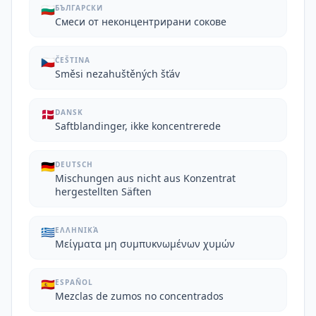
🇧🇬
БЪЛГАРСКИ
Смеси от неконцентрирани сокове
🇨🇿
ČEŠTINA
Směsi nezahuštěných šťáv
🇩🇰
DANSK
Saftblandinger, ikke koncentrerede
🇩🇪
DEUTSCH
Mischungen aus nicht aus Konzentrat
hergestellten Säften
🇬🇷
ΕΛΛΗΝΙΚΆ
Μείγματα μη συμπυκνωμένων χυμών
🇪🇸
ESPAÑOL
Mezclas de zumos no concentrados