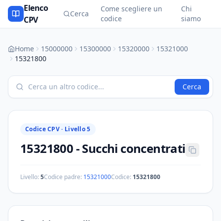
Elenco
Come scegliere un
Chi
Cerca
codice
siamo
CPV
Home
15000000
15300000
15320000
15321000
15321800
Cerca
Codice CPV ·
Livello 5
15321800
-
Succhi concentrati
Livello:
5
Codice padre:
15321000
Codice:
15321800