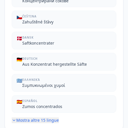
Концентрирани сокове
🇨🇿
ČEŠTINA
Zahuštěné šťávy
🇩🇰
DANSK
Saftkoncentrater
🇩🇪
DEUTSCH
Aus Konzentrat hergestellte Säfte
🇬🇷
ΕΛΛΗΝΙΚΆ
Συμπυκνωμένοι χυμοί
🇪🇸
ESPAÑOL
Zumos concentrados
Mostra altre
15
lingue