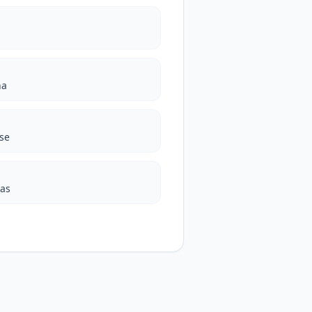
na
se
das