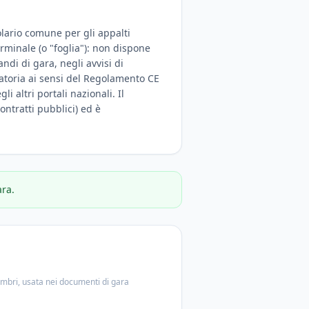
olario comune per gli appalti
erminale (o "foglia"): non dispone
di di gara, negli avvisi di
igatoria ai sensi del Regolamento CE
i altri portali nazionali. Il
ontratti pubblici) ed è
ara.
embri, usata nei documenti di gara