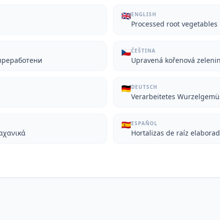
🇬🇧
ENGLISH
Processed root vegetables
🇨🇿
ČEŠTINA
преработени
Upravená kořenová zeleni
🇩🇪
DEUTSCH
Verarbeitetes Wurzelgemü
🇪🇸
ESPAÑOL
αχανικά
Hortalizas de raíz elabora