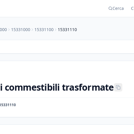
Cerca
C
000
15331000
15331100
15331110
i commestibili trasformate
15331110