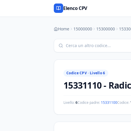
Elenco CPV
Home
15000000
15300000
15330
Codice CPV ·
Livello 6
15331110
-
Radic
Livello:
6
Codice padre:
15331100
Codice: