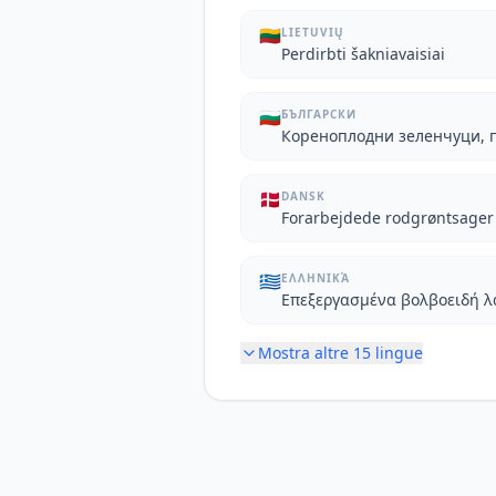
🇱🇹
LIETUVIŲ
Perdirbti šakniavaisiai
🇧🇬
БЪЛГАРСКИ
Кореноплодни зеленчуци, 
🇩🇰
DANSK
Forarbejdede rodgrøntsager
🇬🇷
ΕΛΛΗΝΙΚΆ
Επεξεργασμένα βολβοειδή λ
Mostra altre
15
lingue