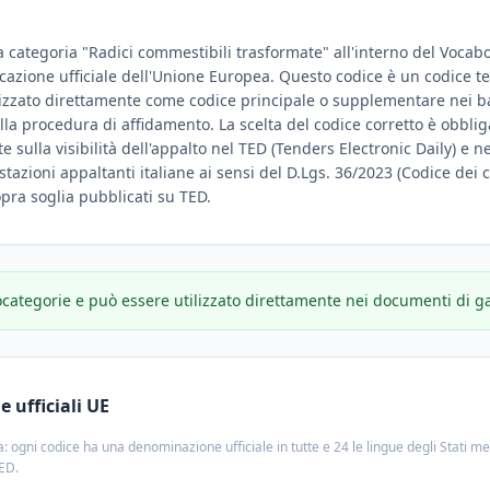
la categoria "Radici commestibili trasformate" all'interno del Vocab
ificazione ufficiale dell'Unione Europea. Questo codice è un codice t
lizzato direttamente come codice principale o supplementare nei ban
ella procedura di affidamento. La scelta del codice corretto è obbl
 sulla visibilità dell'appalto nel TED (Tenders Electronic Daily) e negl
stazioni appaltanti italiane ai sensi del D.Lgs. 36/2023 (Codice dei c
sopra soglia pubblicati su TED.
ocategorie e può essere utilizzato direttamente nei documenti di g
 ufficiali UE
: ogni codice ha una denominazione ufficiale in tutte e 24 le lingue degli Stati m
TED.