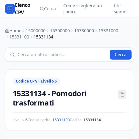
Elenco
Come scegliere un
Chi
Cerca
codice
siamo
CPV
Home
15000000
15300000
15330000
15331000
15331100
15331134
Cerca
Codice CPV ·
Livello 6
15331134
-
Pomodori
trasformati
Livello:
6
Codice padre:
15331100
Codice:
15331134