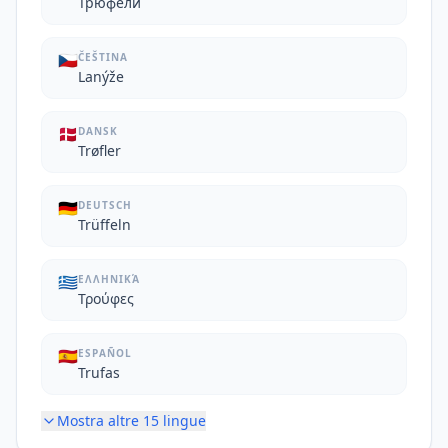
Трюфели
🇨🇿
ČEŠTINA
Lanýže
🇩🇰
DANSK
Trøfler
🇩🇪
DEUTSCH
Trüffeln
🇬🇷
ΕΛΛΗΝΙΚΆ
Τρούφες
🇪🇸
ESPAÑOL
Trufas
Mostra altre
15
lingue