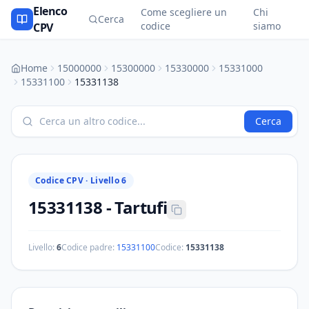
Elenco
Come scegliere un
Chi
Cerca
codice
siamo
CPV
Home
15000000
15300000
15330000
15331000
15331100
15331138
Cerca
Codice CPV ·
Livello 6
15331138
-
Tartufi
Livello:
6
Codice padre:
15331100
Codice:
15331138