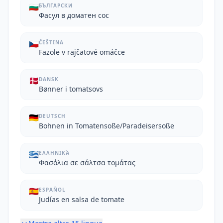
🇧🇬
БЪЛГАРСКИ
Фасул в доматен сос
🇨🇿
ČEŠTINA
Fazole v rajčatové omáčce
🇩🇰
DANSK
Bønner i tomatsovs
🇩🇪
DEUTSCH
Bohnen in Tomatensoße/Paradeisersoße
🇬🇷
ΕΛΛΗΝΙΚΆ
Φασόλια σε σάλτσα τομάτας
🇪🇸
ESPAÑOL
Judías en salsa de tomate