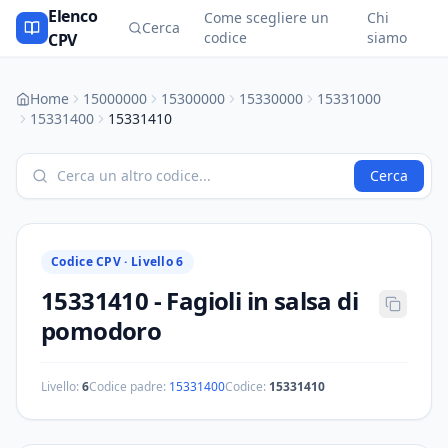
Elenco
Come scegliere un
Chi
Cerca
codice
siamo
CPV
Home
15000000
15300000
15330000
15331000
15331400
15331410
Cerca
Codice CPV ·
Livello 6
15331410
-
Fagioli in salsa di
pomodoro
Livello:
6
Codice padre:
15331400
Codice:
15331410