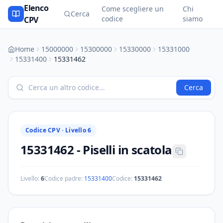
Elenco
Come scegliere un
Chi
Cerca
codice
siamo
CPV
Home
15000000
15300000
15330000
15331000
15331400
15331462
Cerca
Codice CPV ·
Livello 6
15331462
-
Piselli in scatola
Livello:
6
Codice padre:
15331400
Codice:
15331462