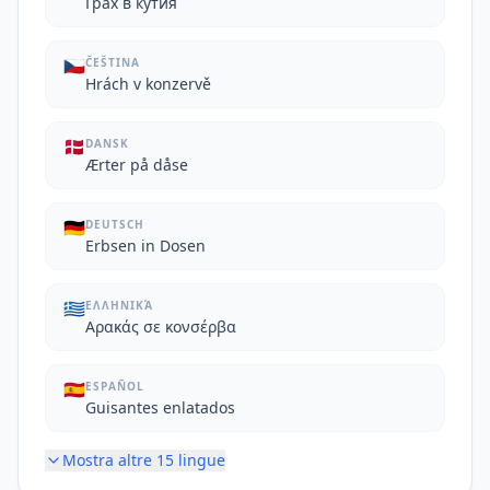
Грах в кутия
🇨🇿
ČEŠTINA
Hrách v konzervě
🇩🇰
DANSK
Ærter på dåse
🇩🇪
DEUTSCH
Erbsen in Dosen
🇬🇷
ΕΛΛΗΝΙΚΆ
Αρακάς σε κονσέρβα
🇪🇸
ESPAÑOL
Guisantes enlatados
Mostra altre
15
lingue