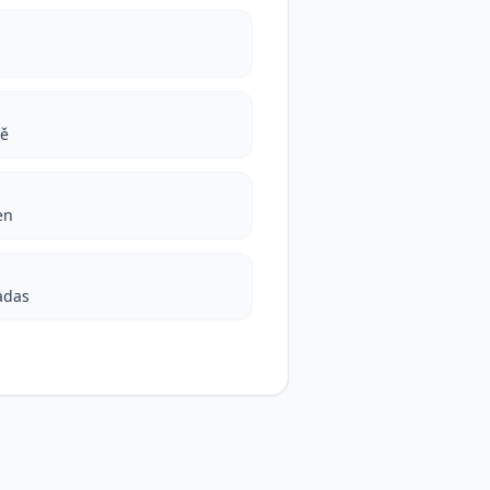
vě
en
adas