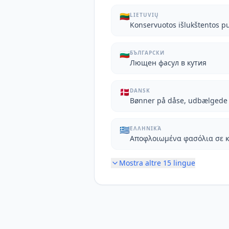
🇱🇹
LIETUVIŲ
Konservuotos išlukštentos p
🇧🇬
БЪЛГАРСКИ
Лющен фасул в кутия
🇩🇰
DANSK
Bønner på dåse, udbælgede
🇬🇷
ΕΛΛΗΝΙΚΆ
Αποφλοιωμένα φασόλια σε 
Mostra altre
15
lingue