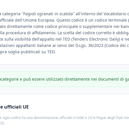
a categoria "Fagioli sgranati in scatola" all'interno del Vocabolario
e ufficiale dell'Unione Europea. Questo codice è un codice terminale 
zato direttamente come codice principale o supplementare nei bandi
ella procedura di affidamento. La scelta del codice corretto è obbl
 sulla visibilità dell'appalto nel TED (Tenders Electronic Daily) e negl
stazioni appaltanti italiane ai sensi del D.Lgs. 36/2023 (Codice dei c
sopra soglia pubblicati su TED.
ocategorie e può essere utilizzato direttamente nei documenti di g
 ufficiali UE
: ogni codice ha una denominazione ufficiale in tutte e 24 le lingue degli Stati m
TED.