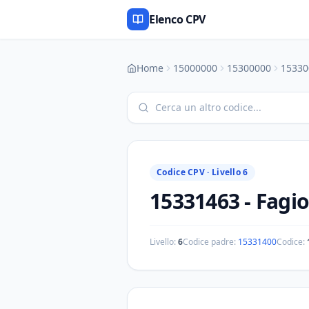
Elenco CPV
Home
15000000
15300000
15330
Codice CPV ·
Livello 6
15331463
-
Fagio
Livello:
6
Codice padre:
15331400
Codice: