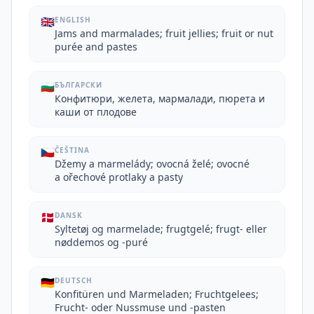
🇬🇧
ENGLISH
Jams and marmalades; fruit jellies; fruit or nut
purée and pastes
🇧🇬
БЪЛГАРСКИ
Конфитюри, желета, мармалади, пюрета и
каши от плодове
🇨🇿
ČEŠTINA
Džemy a marmelády; ovocná želé; ovocné
a ořechové protlaky a pasty
🇩🇰
DANSK
Syltetøj og marmelade; frugtgelé; frugt- eller
nøddemos og -puré
🇩🇪
DEUTSCH
Konfitüren und Marmeladen; Fruchtgelees;
Frucht- oder Nussmuse und -pasten