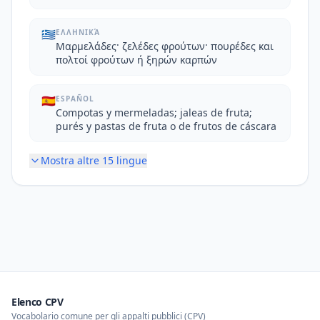
🇬🇷
ΕΛΛΗΝΙΚΆ
Μαρμελάδες· ζελέδες φρούτων· πουρέδες και
πολτοί φρούτων ή ξηρών καρπών
🇪🇸
ESPAÑOL
Compotas y mermeladas; jaleas de fruta;
purés y pastas de fruta o de frutos de cáscara
Mostra altre
15
lingue
Elenco CPV
Vocabolario comune per gli appalti pubblici (CPV)