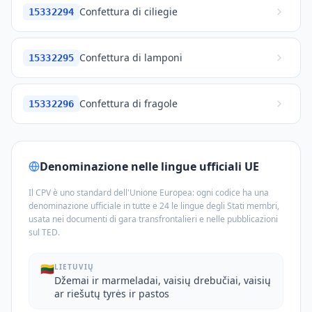
Confettura di ciliegie
15332294
Confettura di lamponi
15332295
Confettura di fragole
15332296
Denominazione nelle lingue ufficiali UE
Il CPV è uno standard dell'Unione Europea: ogni codice ha una
denominazione ufficiale in tutte e 24 le lingue degli Stati membri,
usata nei documenti di gara transfrontalieri e nelle pubblicazioni
sul TED.
🇱🇹
LIETUVIŲ
Džemai ir marmeladai, vaisių drebučiai, vaisių
ar riešutų tyrės ir pastos