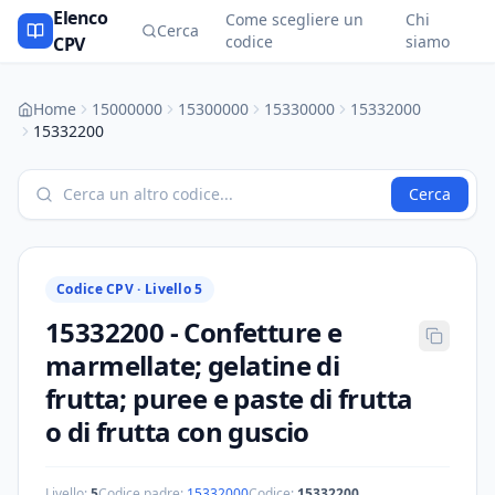
Elenco
Come scegliere un
Chi
Cerca
codice
siamo
CPV
Home
15000000
15300000
15330000
15332000
15332200
Cerca
Codice CPV ·
Livello 5
15332200
-
Confetture e
marmellate; gelatine di
frutta; puree e paste di frutta
o di frutta con guscio
Livello:
5
Codice padre:
15332000
Codice:
15332200